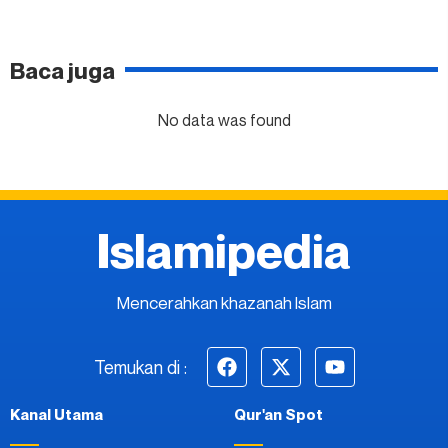
Baca juga
No data was found
Islamipedia
Mencerahkan khazanah Islam
Temukan di :
Kanal Utama
Qur'an Spot