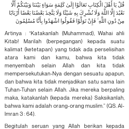
قُلْ يَا أَهْلَ الْكِتَابِ تَعَالَوْا إِلَىٰ كَلِمَةٍ سَوَاءٍ بَيْنَنَا وَبَيْنَكُمْ أَلَّا
نَعْبُدَ إِلَّا اللَّهَ وَلَا نُشْرِكَ بِهِ شَيْئًا وَلَا يَتَّخِذَ بَعْضُنَا بَعْضًا أَرْبَابًا
مِنْ دُونِ اللَّهِ ۚ فَإِنْ تَوَلَّوْا فَقُولُوا اشْهَدُوا بِأَنَّا مُسْلِمُونَ
Artinya : “Katakanlah (Muhammad), Wahai ahli
Kitab! Marilah (berpegangan) kepada suatu
kalimat (ketetapan) yang tidak ada perselisihan
atara kami dan kamu, bahwa kita tidak
menyembah selain Allah dan kita tidak
mempersekutukan-Nya dengan sesuatu apapun,
dan bahwa kita tidak menjadikan satu sama lain
Tuhan-Tuhan selain Allah. Jika mereka berpaling
maka, katakanlah (kepada mereka) Saksikanlah,
bahwa kami adalah orang-orang muslim.” (QS. Al-
Imran 3 : 64).
Begitulah seruan yang Allah berikan kepada