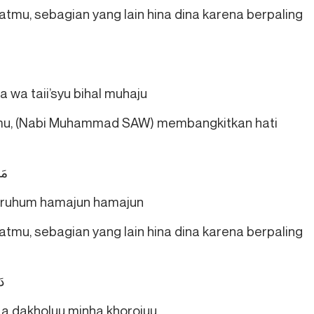
mu, sebagian yang lain hina dina karena berpaling
 wa taii’syu bihal muhaju
mu, (Nabi Muhammad SAW) membangkitkan hati
مَا
yruhum hamajun hamajun
mu, sebagian yang lain hina dina karena berpaling
دَ
aa dakholuu minha khorojuu