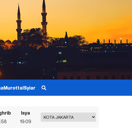
ma
Murottal
Syiar
ghrib
Isya
7:58
19:09