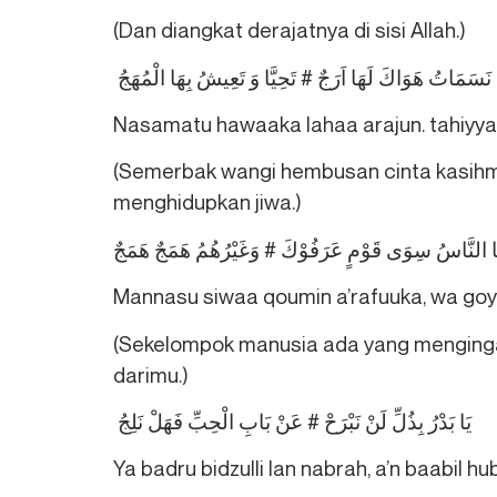
(Dan diangkat derajatnya di sisi Allah.)
نَسَمَاتُ هَوَاكَ لَهَا اَرَجٌ # تَحِيَّا وَ تَعِيشُ بِهَا الْمُهَجُ
Nasamatu hawaaka lahaa arajun. tahiyyaa
(Semerbak wangi hembusan cinta kasih
menghidupkan jiwa.)
 النَّاسُ سِوَی قَوْمٍ عَرَفُوْكَ # وَغَيْرُهُمُ هَمَجٌ هَمَجٌ
Mannasu siwaa qoumin a’rafuuka, wa go
(Sekelompok manusia ada yang mengingat
darimu.)
يَا بَدْرُ بِذُلِّ لَنْ نَبْرَحْ # عَنْ بَابِ الْحِبِّ فَهَلْ نَلِجُ
Ya badru bidzulli lan nabrah, a’n baabil hub