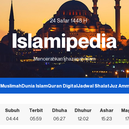
24 Safar 1448 H
Islamipedia
Mencerahkan khazanah Islam
h
Muslimah
Dunia Islam
Quran Digital
Jadwal Shalat
Juz Am
Subuh
Terbit
Dhuha
Dhuhur
Ashar
Ma
04:44
05:59
06:27
12:02
15:23
1