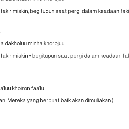
akir miskin, begitupun saat pergi dalam keadaan faki
د
aa dakholuu minha khorojuu
akir miskin • begitupun saat pergi dalam keadaan fak
’luu khoiron faa’lu
an Mereka yang berbuat baik akan dimuliakan.)