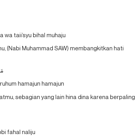
 wa taii’syu bihal muhaju
mu, (Nabi Muhammad SAW) membangkitkan hati
مَا
yruhum hamajun hamajun
mu, sebagian yang lain hina dina karena berpaling
bi fahal naliju