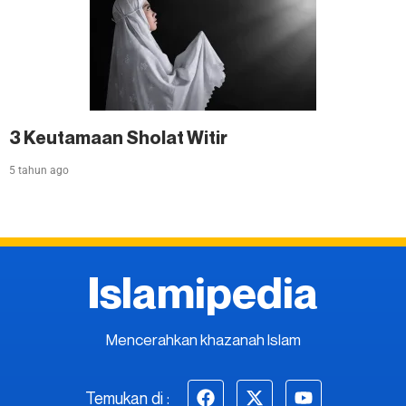
3 Keutamaan Sholat Witir
5 tahun ago
Islamipedia
Mencerahkan khazanah Islam
Temukan di :