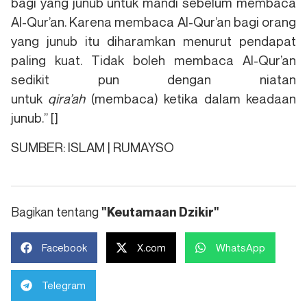
bagi yang junub untuk mandi sebelum membaca
Al-Qur’an. Karena membaca Al-Qur’an bagi orang
yang junub itu diharamkan menurut pendapat
paling kuat. Tidak boleh membaca Al-Qur’an
sedikit pun dengan niatan
untuk
qira’ah
(membaca) ketika dalam keadaan
junub.” []
SUMBER: ISLAM | RUMAYSO
Bagikan tentang
"Keutamaan Dzikir"
Facebook
X.com
WhatsApp
Telegram