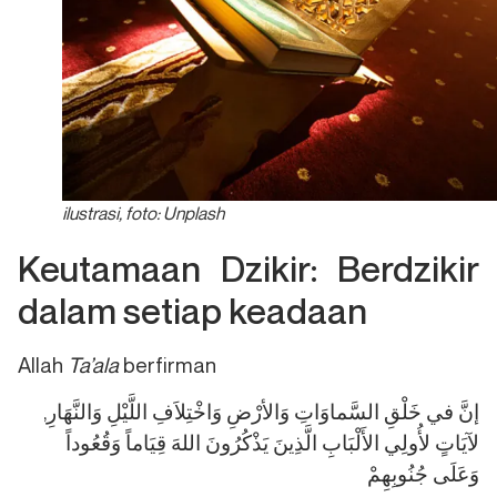
ilustrasi, foto: Unplash
Keutamaan Dzikir: Berdzikir
dalam setiap keadaan
Allah
Ta’ala
berfirman
,إنَّ في خَلْقِ السَّماوَاتِ وَالأرْضِ وَاخْتِلاَفِ اللَّيْلِ وَالنَّهَارِ
لآيَاتٍ لأُولِي الأَلْبَابِ الَّذِينَ يَذْكُرُونَ اللهَ قِيَاماً وَقُعُوداً
وَعَلَى جُنُوبِهِمْ