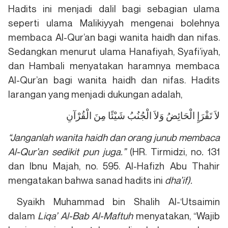
Hadits ini menjadi dalil bagi sebagian ulama
seperti ulama Malikiyyah mengenai bolehnya
membaca Al-Qur’an bagi wanita haidh dan nifas.
Sedangkan menurut ulama Hanafiyah, Syafi’iyah,
dan Hambali menyatakan haramnya membaca
Al-Qur’an bagi wanita haidh dan nifas. Hadits
larangan yang menjadi dukungan adalah,
لاَ تَقْرَإِ الْحَائِضُ وَلاَ الْجُنُبُ شَيْئًا مِنَ الْقُرْآنِ
“
Janganlah wanita haidh dan orang junub membaca
Al-Qur’an sedikit pun juga.
”
(HR. Tirmidzi, no
.
131
dan Ibnu Majah, no. 595. Al-Hafizh Abu Thahir
mengatakan bahwa sanad hadits ini
dha’if).
Syaikh Muhammad bin Shalih Al-‘Utsaimin
dalam
Liqa’ Al-Bab Al-Maftuh
menyatakan, “Wajib