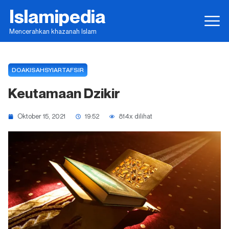
Islamipedia
Mencerahkan khazanah Islam
DOA
KISAH
SYIAR
TAFSIR
Keutamaan Dzikir
Oktober 15, 2021
19:52
814x dilihat