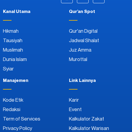
Kanal Utama
Qur'an Spot
Hikmah
Qur'an Digital
Tausiyah
Jadwal Shalat
Muslimah
Juz Amma
Dunia Islam
Murottal
Syiar
Manajemen
Link Lainnya
Kode Etik
Karir
Redaksi
Event
Term of Services
Kalkulator Zakat
Privacy Policy
Kalkulator Warisan