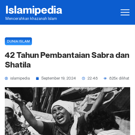
Islamipedia
Mencerahkan khazanah Islam
DUNIA ISLAM
42 Tahun Pembantaian Sabra dan
Shatila
islamipedia
September 19, 2024
22:48
825x dilihat