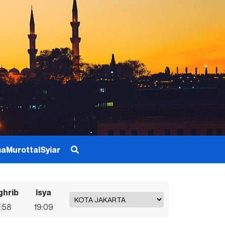
ma
Murottal
Syiar
hrib
Isya
7:58
19:09