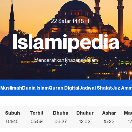
22 Safar 1448 H
Islamipedia
Mencerahkan khazanah Islam
h
Muslimah
Dunia Islam
Quran Digital
Jadwal Shalat
Juz Am
Subuh
Terbit
Dhuha
Dhuhur
Ashar
Mag
04:45
05:59
06:27
12:02
15:23
1