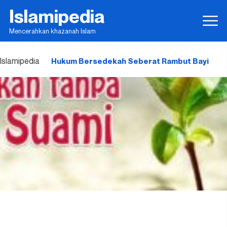
Islamipedia
Mencerahkan khazanah Islam
Islamipedia
Hukum Bersedekah Seberat Rambut Bayi