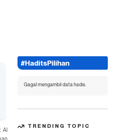
#HaditsPilihan
Gagal mengambil data hadis.
TRENDING TOPIC
 Al
kan