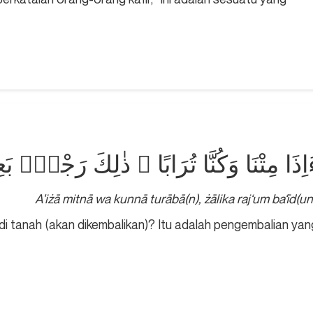
اِذَا مِتْنَا وَكُنَّا تُرَابًا ۚ ذٰلِكَ رَجْعٌۢ بَعِ
A'iżā mitnā wa kunnā turābā(n), żālika raj‘um ba‘īd(un
i tanah (akan dikembalikan)? Itu adalah pengembalian yan