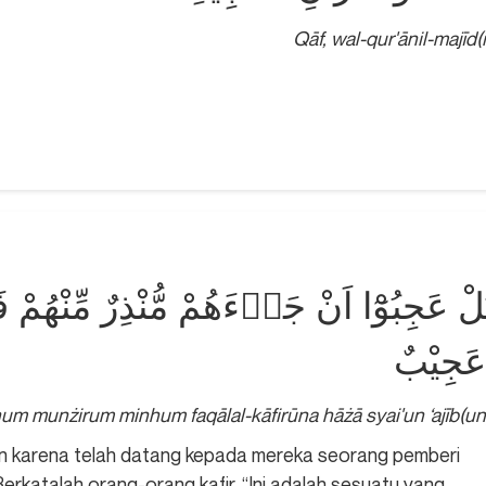
Qāf, wal-qur'ānil-majīd(i
لْ عَجِبُوْٓا اَنْ جَاۤءَهُمْ مُّنْذِرٌ مِّنْهُمْ
ahum munżirum minhum faqālal-kāfirūna hāżā syai'un ‘ajīb(un
n karena telah datang kepada mereka seorang pemberi
Berkatalah orang-orang kafir, “Ini adalah sesuatu yang