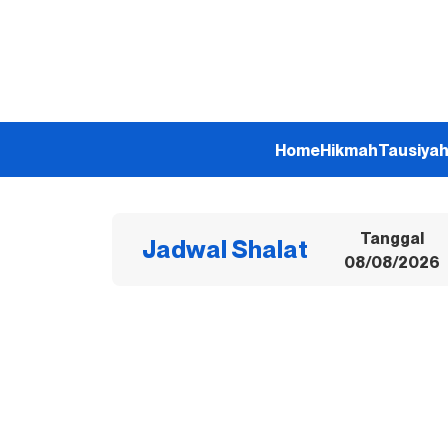
Home
Hikmah
Tausiya
Tanggal
Jadwal Shalat
08/08/2026