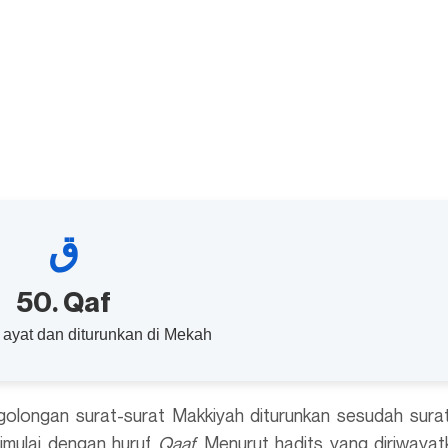
ق
50. Qaf
 ayat dan diturunkan di Mekah
 golongan surat-surat Makkiyah diturunkan sesudah surat
dimulai dengan huruf
Qaaf
. Menurut hadits yang diriwayat