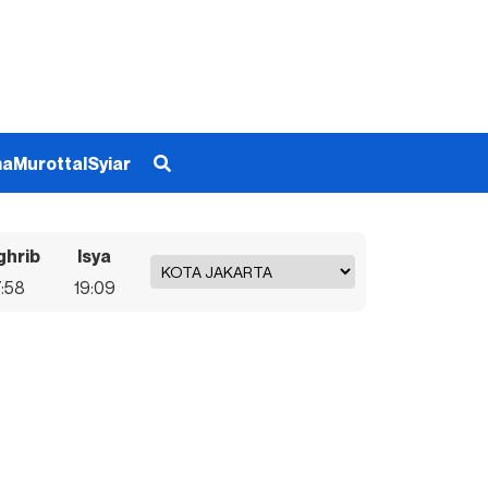
ma
Murottal
Syiar
ghrib
Isya
7:58
19:09