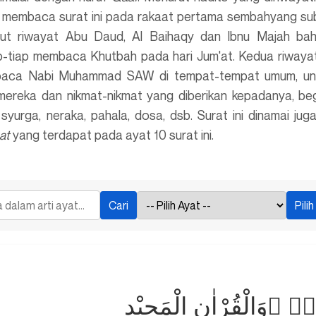
 membaca surat ini pada rakaat pertama sembahyang su
rut riwayat Abu Daud, Al Baihaqy dan Ibnu Majah ba
p-tiap membaca Khutbah pada hari Jum'at. Kedua riwayat 
ibaca Nabi Muhammad SAW di tempat-tempat umum, un
ereka dan nikmat-nikmat yang diberikan kepadanya, beg
, syurga, neraka, pahala, dosa, dsb. Surat ini dinamai ju
at
yang terdapat pada ayat 10 surat ini.