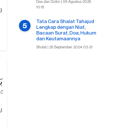
Doa dan Dzikir | 05 Agustus 2025
10:15
).
Tata Cara Shalat Tahajud
Lengkap dengan Niat,
Bacaan Surat, Doa, Hukum
dan Keutamaannya
Sholat | 25 September 2024 03:31
بَ
عَجِيْبٌ ۚ
).