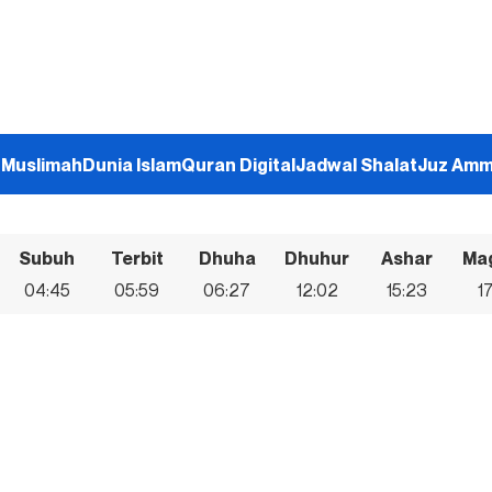
h
Muslimah
Dunia Islam
Quran Digital
Jadwal Shalat
Juz Am
Subuh
Terbit
Dhuha
Dhuhur
Ashar
Ma
04:45
05:59
06:27
12:02
15:23
1