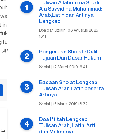
Tulisan Allahumma Sholli
buh
Ala Sayyidina Muhammad:
Arab,Latin,dan Artinya
hwa
Lengkap
ini
Doa dan Dzikir | 06 Agustus 2025
tuk
16:11
itu
ga
Al
Pengertian Sholat : Dalil,
Tujuan Dan Dasar Hukum
Sholat | 17 Maret 2019 16:41
Bacaan Sholat Lengkap
Tulisan Arab Latin beserta
Artinya
Sholat | 16 Maret 2019 18:32
Doa Iftitah Lengkap
Tulisan Arab, Latin, Arti
dan Maknanya
قۤ ۗوَالْقُرْاٰنِ الْمَجِيْدِ ۖ