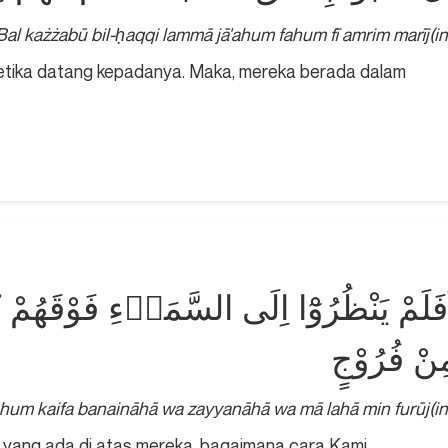
Bal każżabū bil-ḥaqqi lammā jā'ahum fahum fī amrim marīj(in
tika datang kepadanya. Maka, mereka berada dalam
فَلَمْ يَنْظُرُوْٓا اِلَى السَّمَاۤءِ فَوْقَهُمْ كَيْفَ
ِنْ فُرُوْجٍ
ahum kaifa banaināhā wa zayyanāhā wa mā lahā min furūj(in
 yang ada di atas mereka, bagaimana cara Kami