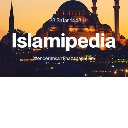
23 Safar 1448 H
Islamipedia
Mencerahkan khazanah Islam