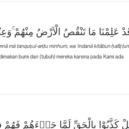
دْ عَلِمْنَا مَا تَنْقُصُ الْاَرْضُ مِنْهُمْ ۚوَعِن
imnā mā tanquṣul-arḍu minhum, wa ‘indanā kitābun ḥafīẓ(un
dimakan bumi dari (tubuh) mereka karena pada Kami ada
لْ كَذَّبُوْا بِالْحَقِّ لَمَّا جَاۤءَهُمْ فَهُمْ فِ