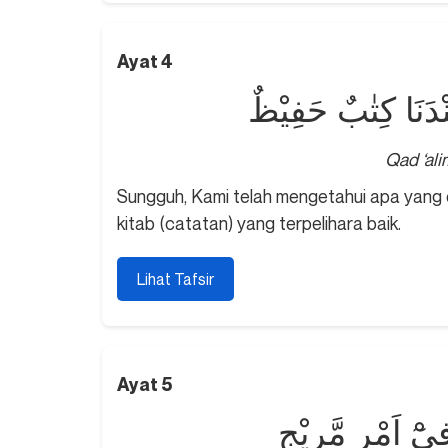
Ayat 4
ْدَنَا كِتٰبٌ حَفِيْظٌ
Qad ‘al
Sungguh, Kami telah mengetahui apa yang 
kitab (catatan) yang terpelihara baik.
Lihat Tafsir
Ayat 5
يْٓ اَمْرٍ مَّرِيْجٍ