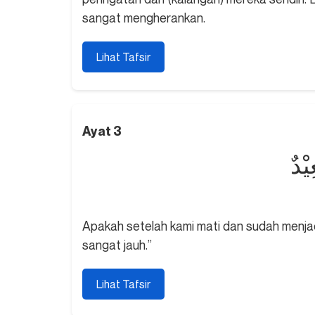
sangat mengherankan.
Lihat Tafsir
Ayat 3
يْدٌ
Apakah setelah kami mati dan sudah menjad
sangat jauh.”
Lihat Tafsir