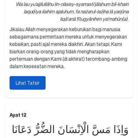
Wa lau yu‘ajjilullāhu lin-nāsisy-syarrasti‘jālahum bil-khairi
laquḍiya ilaihim ajaluhum, fa nażarul-lażīna lā yarjūna
liqā'anā fī ṭugyānihim ya‘mahūn(a).
Jikalau Allah menyegerakan keburukan bagi manusia
sebagaimana permintaan mereka untuk menyegerakan
kebaikan, pasti ajal mereka diakhiri. Akan tetapi, Kami
biarkan orang-orang yang tidak mengharapkan
pertemuan dengan Kami (di akhirat) terombang-ambing
dalam kesesatan mereka.
Lihat Tafsir
Ayat 12
وَاِذَا مَسَّ الْاِنْسَانَ الضُّرُّ دَعَانَا