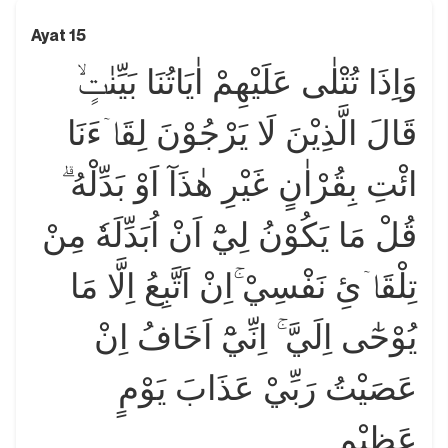
Ayat 15
وَاِذَا تُتْلٰى عَلَيْهِمْ اٰيَاتُنَا بَيِّنٰتٍۙ
قَالَ الَّذِيْنَ لَا يَرْجُوْنَ لِقَاۤءَنَا
ائْتِ بِقُرْاٰنٍ غَيْرِ هٰذَآ اَوْ بَدِّلْهُ ۗ
قُلْ مَا يَكُوْنُ لِيْٓ اَنْ اُبَدِّلَهٗ مِنْ
تِلْقَاۤئِ نَفْسِيْ ۚاِنْ اَتَّبِعُ اِلَّا مَا
يُوْحٰٓى اِلَيَّ ۚ اِنِّيْٓ اَخَافُ اِنْ
عَصَيْتُ رَبِّيْ عَذَابَ يَوْمٍ
عَظِيْمٍ