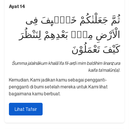
Ayat 14
ثُمَّ جَعَلْنٰكُمْ خَلٰۤىِٕفَ فِى
الْاَرْضِ مِنْۢ بَعْدِهِمْ لِنَنْظُرَ
كَيْفَ تَعْمَلُوْنَ
Ṡumma ja‘alnākum khalā'ifa fil-arḍi mim ba‘dihim linanẓura
kaifa ta‘malūn(a).
Kemudian, Kami jadikan kamu sebagai pengganti-
pengganti di bumi setelah mereka untuk Kami lihat
bagaimana kamu berbuat.
Lihat Tafsir