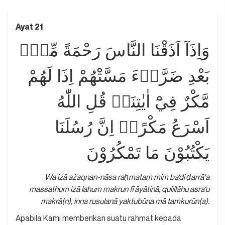
Ayat 21
وَاِذَآ اَذَقْنَا النَّاسَ رَحْمَةً مِّنْۢ
بَعْدِ ضَرَّاۤءَ مَسَّتْهُمْ اِذَا لَهُمْ
مَّكْرٌ فِيْٓ اٰيٰتِنَاۗ قُلِ اللّٰهُ
اَسْرَعُ مَكْرًاۗ اِنَّ رُسُلَنَا
يَكْتُبُوْنَ مَا تَمْكُرُوْنَ
Wa iżā ażaqnan-nāsa raḥmatam mim ba‘di ḍarrā'a
massathum iżā lahum makrun fī āyātinā, qulillāhu asra‘u
makrā(n), inna rusulanā yaktubūna mā tamkurūn(a).
Apabila Kami memberikan suatu rahmat kepada