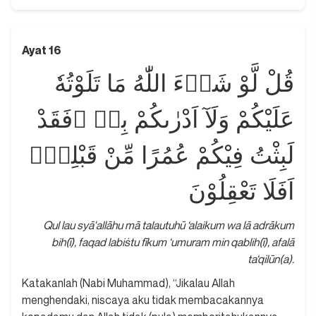
Ayat 16
قُلْ لَّوْ شَاۤءَ اللّٰهُ مَا تَلَوْتُهٗ
عَلَيْكُمْ وَلَآ اَدْرٰىكُمْ بِهٖ ۖفَقَدْ
لَبِثْتُ فِيْكُمْ عُمُرًا مِّنْ قَبْلِهٖۗ
اَفَلَا تَعْقِلُوْنَ
Qul lau syā'allāhu mā talautuhū ‘alaikum wa lā adrākum
bih(ī), faqad labiṡtu fīkum ‘umuram min qablih(ī), afalā
ta‘qilūn(a).
Katakanlah (Nabi Muhammad), “Jikalau Allah
menghendaki, niscaya aku tidak membacakannya