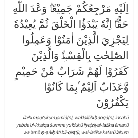
اِلَيْهِ مَرْجِعُكُمْ جَمِيْعًاۗ وَعْدَ اللّٰهِ
حَقًّاۗ اِنَّهٗ يَبْدَؤُا الْخَلْقَ ثُمَّ يُعِيْدُهٗ
لِيَجْزِيَ الَّذِيْنَ اٰمَنُوْا وَعَمِلُوا
الصّٰلِحٰتِ بِالْقِسْطِۗ وَالَّذِيْنَ
كَفَرُوْا لَهُمْ شَرَابٌ مِّنْ حَمِيْمٍ
وَّعَذَابٌ اَلِيْمٌ ۢبِمَا كَانُوْا
يَكْفُرُوْنَ
Ilaihi marji‘ukum jamī‘ā(n), wa‘dallāhi ḥaqqā(n), innahū
yabda'ul-khalqa ṡumma yu‘īduhū liyajziyal-lażīna āmanū
wa ‘amiluṣ-ṣāliḥāti bil-qisṭ(i), wal-lażīna kafarū lahum