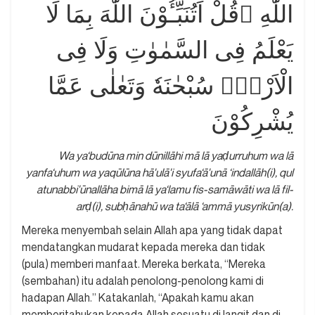
اللّٰهِ ۗقُلْ اَتُنَبِّـُٔوْنَ اللّٰهَ بِمَا لَا
يَعْلَمُ فِى السَّمٰوٰتِ وَلَا فِى
الْاَرْضِۗ سُبْحٰنَهٗ وَتَعٰلٰى عَمَّا
يُشْرِكُوْنَ
Wa ya‘budūna min dūnillāhi mā lā yaḍurruhum wa lā
yanfa‘uhum wa yaqūlūna hā'ulā'i syufa‘ā'unā ‘indallāh(i), qul
atunabbi'ūnallāha bimā lā ya‘lamu fis-samāwāti wa lā fil-
arḍ(i), subḥānahū wa ta‘ālā ‘ammā yusyrikūn(a).
Mereka menyembah selain Allah apa yang tidak dapat
mendatangkan mudarat kepada mereka dan tidak
(pula) memberi manfaat. Mereka berkata, “Mereka
(sembahan) itu adalah penolong-penolong kami di
hadapan Allah.” Katakanlah, “Apakah kamu akan
memberitahukan kepada Allah sesuatu di langit dan di