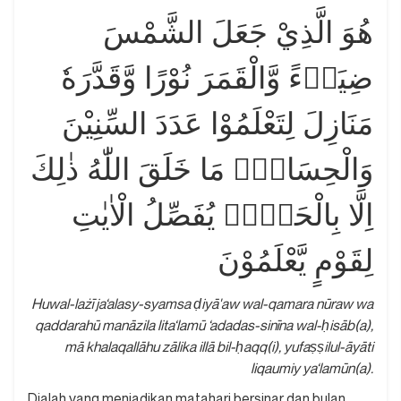
هُوَ الَّذِيْ جَعَلَ الشَّمْسَ
ضِيَاۤءً وَّالْقَمَرَ نُوْرًا وَّقَدَّرَهٗ
مَنَازِلَ لِتَعْلَمُوْا عَدَدَ السِّنِيْنَ
وَالْحِسَابَۗ مَا خَلَقَ اللّٰهُ ذٰلِكَ
اِلَّا بِالْحَقِّۗ يُفَصِّلُ الْاٰيٰتِ
لِقَوْمٍ يَّعْلَمُوْنَ
Huwal-lażī ja‘alasy-syamsa ḍiyā'aw wal-qamara nūraw wa
qaddarahū manāzila lita‘lamū ‘adadas-sinīna wal-ḥisāb(a),
mā khalaqallāhu zālika illā bil-ḥaqq(i), yufaṣṣilul-āyāti
liqaumiy ya‘lamūn(a).
Dialah yang menjadikan matahari bersinar dan bulan