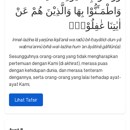
وَاطْمَـَٔنُّوْا بِهَا وَالَّذِيْنَ هُمْ عَنْ
اٰيٰتِنَا غٰفِلُوْنَۙ
Innal-lażīna lā yarjūna liqā'anā wa raḍū bil-ḥayātid-dun-yā
waṭma'annū bihā wal-lażīna hum ‘an āyātinā gāfilūn(a).
Sesungguhnya orang-orang yang tidak mengharapkan
pertemuan dengan Kami (di akhirat), merasa puas
dengan kehidupan dunia, dan merasa tenteram
dengannya, serta orang-orang yang lalai terhadap ayat-
ayat Kami,
Lihat Tafsir