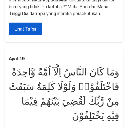
bumi yang tidak Dia ketahui?” Maha Suci dan Maha
Tinggi Dia dari apa yang mereka persekutukan.
Lihat Tafsir
Ayat 19
وَمَا كَانَ النَّاسُ اِلَّآ اُمَّةً وَّاحِدَةً
فَاخْتَلَفُوْاۗ وَلَوْلَا كَلِمَةٌ سَبَقَتْ
مِنْ رَّبِّكَ لَقُضِيَ بَيْنَهُمْ فِيْمَا
فِيْهِ يَخْتَلِفُوْنَ