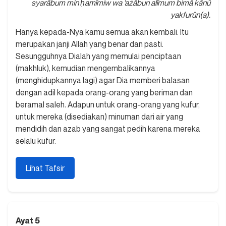
syarābum min ḥamīmiw wa ‘ażābun alīmum bimā kānū
yakfurūn(a).
Hanya kepada-Nya kamu semua akan kembali. Itu
merupakan janji Allah yang benar dan pasti.
Sesungguhnya Dialah yang memulai penciptaan
(makhluk), kemudian mengembalikannya
(menghidupkannya lagi) agar Dia memberi balasan
dengan adil kepada orang-orang yang beriman dan
beramal saleh. Adapun untuk orang-orang yang kufur,
untuk mereka (disediakan) minuman dari air yang
mendidih dan azab yang sangat pedih karena mereka
selalu kufur.
Lihat Tafsir
Ayat 5