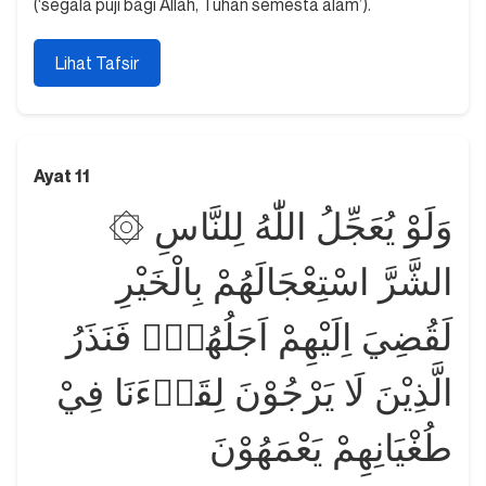
(‘segala puji bagi Allah, Tuhan semesta alam’).
Lihat Tafsir
Ayat 11
۞ وَلَوْ يُعَجِّلُ اللّٰهُ لِلنَّاسِ
الشَّرَّ اسْتِعْجَالَهُمْ بِالْخَيْرِ
لَقُضِيَ اِلَيْهِمْ اَجَلُهُمْۗ فَنَذَرُ
الَّذِيْنَ لَا يَرْجُوْنَ لِقَاۤءَنَا فِيْ
طُغْيَانِهِمْ يَعْمَهُوْنَ