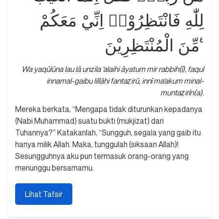
لِلّٰهِ فَانْتَظِرُوْاۚ اِنِّيْ مَعَكُمْ
مِّنَ الْمُنْتَظِرِيْنَ ࣖ
Wa yaqūlūna lau lā unzila ‘alaihi āyatum mir rabbih(ī), faqul
innamal-gaibu lillāhi fantaẓirū, innī ma‘akum minal-
muntaẓirīn(a).
Mereka berkata, “Mengapa tidak diturunkan kepadanya
(Nabi Muhammad) suatu bukti (mukjizat) dari
Tuhannya?” Katakanlah, “Sungguh, segala yang gaib itu
hanya milik Allah. Maka, tunggulah (siksaan Allah)!
Sesungguhnya aku pun termasuk orang-orang yang
menunggu bersamamu.
Lihat Tafsir