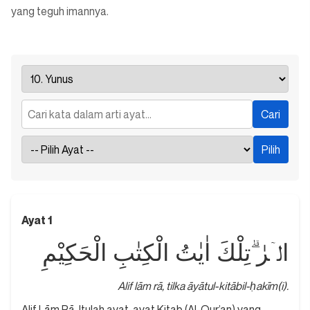
yang teguh imannya.
Ayat 1
الۤرٰ ۗتِلْكَ اٰيٰتُ الْكِتٰبِ الْحَكِيْمِ
Alif lām rā, tilka āyātul-kitābil-ḥakīm(i).
Alif Lām Rā. Itulah ayat-ayat Kitab (Al-Qur’an) yang