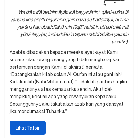
Wa iżā tutlā ‘alaihim āyātunā bayyināt(in), qālal-lażīna lā
yarjūna liqā'ana'ti biqur'ānin gairi hāżā au baddilh(u), qul mā
yakūnu lī an ubaddilahū min tilqā'i nafsī, in attabi‘u illā mā
yūḥā ilayy(a), innī akhāfu in ‘aṣaitu rabbī ‘ażāba yaumin
‘aẓīm(in).
Apabila dibacakan kepada mereka ayat-ayat Kami
secara jelas, orang-orang yang tidak mengharapkan
pertemuan dengan Kami (di akhirat) berkata,
“Datangkanlah kitab selain Al-Qur’an ini atau gantilah!”
Katakanlah (Nabi Muhammad), “Tidaklah pantas bagiku
menggantinya atas kemauanku sendiri. Aku tidak
mengikuti, kecuali apa yang diwahyukan kepadaku.
Sesungguhnya aku takut akan azab hari yang dahsyat
jika mendurhakai Tuhanku.”
Lihat Tafsir