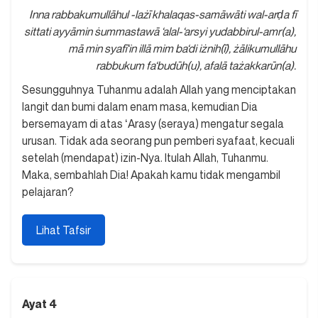
Inna rabbakumullāhul -lażī khalaqas-samāwāti wal-arḍa fī
sittati ayyāmin ṡummastawā ‘alal-‘arsyi yudabbirul-amr(a),
mā min syafī‘in illā mim ba‘di iżnih(ī), żālikumullāhu
rabbukum fa‘budūh(u), afalā tażakkarūn(a).
Sesungguhnya Tuhanmu adalah Allah yang menciptakan
langit dan bumi dalam enam masa, kemudian Dia
bersemayam di atas ʻArasy (seraya) mengatur segala
urusan. Tidak ada seorang pun pemberi syafaat, kecuali
setelah (mendapat) izin-Nya. Itulah Allah, Tuhanmu.
Maka, sembahlah Dia! Apakah kamu tidak mengambil
pelajaran?
Lihat Tafsir
Ayat 4