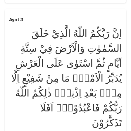
Ayat 3
اِنَّ رَبَّكُمُ اللّٰهُ الَّذِيْ خَلَقَ
السَّمٰوٰتِ وَالْاَرْضَ فِيْ سِتَّةِ
اَيَّامٍ ثُمَّ اسْتَوٰى عَلَى الْعَرْشِ
يُدَبِّرُ الْاَمْرَۗ مَا مِنْ شَفِيْعٍ اِلَّا
مِنْۢ بَعْدِ اِذْنِهٖۗ ذٰلِكُمُ اللّٰهُ
رَبُّكُمْ فَاعْبُدُوْهُۗ اَفَلَا
تَذَكَّرُوْنَ