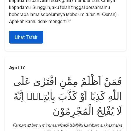
kepadamu dan Allah tidak (pula) memberitahukannya
kepadamu. Sungguh, aku telah tinggal bersamamu
beberapa lama sebelumnya (sebelum turun Al-Qur’an).
Apakah kamu tidak mengerti?”
Lihat Tafsir
Ayat 17
فَمَنْ اَظْلَمُ مِمَّنِ افْتَرٰى عَلَى
اللّٰهِ كَذِبًا اَوْ كَذَّبَ بِاٰيٰتِهٖۗ اِنَّهٗ
لَا يُفْلِحُ الْمُجْرِمُوْنَ
Faman aẓlamu mimmaniftarā ‘alallāhi każiban au każżaba