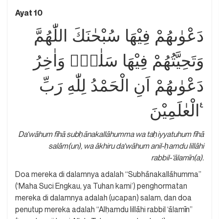
Ayat 10
دَعْوٰىهُمْ فِيْهَا سُبْحٰنَكَ اللّٰهُمَّ
وَتَحِيَّتُهُمْ فِيْهَا سَلٰمٌۚ وَاٰخِرُ
دَعْوٰىهُمْ اَنِ الْحَمْدُ لِلّٰهِ رَبِّ
الْعٰلَمِيْنَ ࣖ
Da‘wāhum fīhā subḥānakallāhumma wa taḥiyyatuhum fīhā
salām(un), wa ākhiru da‘wāhum anil-ḥamdu lillāhi
rabbil-‘ālamīn(a).
Doa mereka di dalamnya adalah “Subhānakallāhumma”
(‘Maha Suci Engkau, ya Tuhan kami’) penghormatan
mereka di dalamnya adalah (ucapan) salam, dan doa
penutup mereka adalah “Alḥamdu lillāhi rabbil ‘ālamīn”