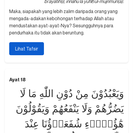
bi'āyātih(ī), innahū lā yufliḥul-mujrimūn(a).
Maka, siapakah yang lebih zalim daripada orang yang
mengada-adakan kebohongan terhadap Allah atau
mendustakan ayat-ayat-Nya? Sesungguhnya para
pendurhaka itu tidak akan beruntung.
Lihat Tafsir
Ayat 18
وَيَعْبُدُوْنَ مِنْ دُوْنِ اللّٰهِ مَا لَا
يَضُرُّهُمْ وَلَا يَنْفَعُهُمْ وَيَقُوْلُوْنَ
هٰٓؤُلَاۤءِ شُفَعَاۤؤُنَا عِنْدَ