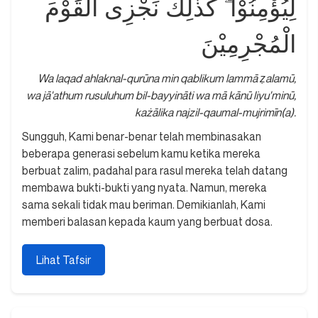
لِيُؤْمِنُوْا ۗ كَذٰلِكَ نَجْزِى الْقَوْمَ
الْمُجْرِمِيْنَ
Wa laqad ahlaknal-qurūna min qablikum lammā ẓalamū,
wa jā'athum rusuluhum bil-bayyināti wa mā kānū liyu'minū,
każālika najzil-qaumal-mujrimīn(a).
Sungguh, Kami benar-benar telah membinasakan
beberapa generasi sebelum kamu ketika mereka
berbuat zalim, padahal para rasul mereka telah datang
membawa bukti-bukti yang nyata. Namun, mereka
sama sekali tidak mau beriman. Demikianlah, Kami
memberi balasan kepada kaum yang berbuat dosa.
Lihat Tafsir