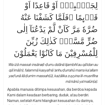
لِجَنْۢبِهٖٓ اَوْ قَاعِدًا اَوْ
قَاۤىِٕمًا ۚفَلَمَّا كَشَفْنَا عَنْهُ
ضُرَّهٗ مَرَّ كَاَنْ لَّمْ يَدْعُنَآ اِلٰى
ضُرٍّ مَّسَّهٗۗ كَذٰلِكَ زُيِّنَ
لِلْمُسْرِفِيْنَ مَا كَانُوْا يَعْمَلُوْنَ
Wa iżā massal-insānaḍ-ḍurru da‘ānā lijambihī au qā‘idan au
qā'imā(n), falammā kasyafnā ‘anhu ḍurrahū marra ka'allam
yad‘unā ilā ḍurrim massah(ū), każālika zuyyina lil-musrifīna
mā kānū ya‘malūn(a).
Apabila manusia ditimpa kesusahan, dia berdoa kepada
Kami dalam keadaan berbaring, duduk, atau berdiri.
Namun, setelah Kami hilangkan kesusahan itu darinya,