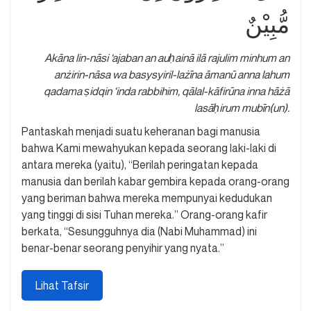
مُّبِيْنٌ
Akāna lin-nāsi ‘ajaban an auḥainā ilā rajulim minhum an
anżirin-nāsa wa basysyiril-lażīna āmanū anna lahum
qadama ṣidqin ‘inda rabbihim, qālal-kāfirūna inna hāżā
lasāḥirum mubīn(un).
Pantaskah menjadi suatu keheranan bagi manusia
bahwa Kami mewahyukan kepada seorang laki-laki di
antara mereka (yaitu), “Berilah peringatan kepada
manusia dan berilah kabar gembira kepada orang-orang
yang beriman bahwa mereka mempunyai kedudukan
yang tinggi di sisi Tuhan mereka.” Orang-orang kafir
berkata, “Sesungguhnya dia (Nabi Muhammad) ini
benar-benar seorang penyihir yang nyata.”
Lihat Tafsir