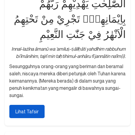
الصّٰلِحٰتِ يَهْدِيْهِمْ رَبُّهُمْ
بِاِيْمَانِهِمْۚ تَجْرِيْ مِنْ تَحْتِهِمُ
الْاَنْهٰرُ فِيْ جَنّٰتِ النَّعِيْمِ
Innal-lażīna āmanū wa ‘amiluṣ-ṣāliḥāti yahdīhim rabbuhum
bi'īmānihim, tajrī min taḥtihimul-anhāru fī jannātin na‘īm(i).
Sesungguhnya orang-orang yang beriman dan beramal
saleh, niscaya mereka diberi petunjuk oleh Tuhan karena
keimanannya. (Mereka berada) di dalam surga yang
penuh kenikmatan yang mengalir di bawahnya sungai-
sungai.
Lihat Tafsir