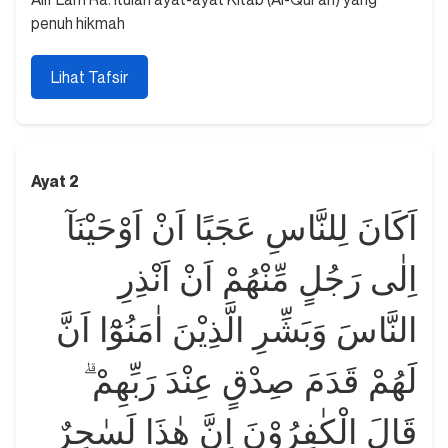
penuh hikmah
Lihat Tafsir
Ayat 2
اَكَانَ لِلنَّاسِ عَجَبًا اَنْ اَوْحَيْنَآ
اِلٰى رَجُلٍ مِّنْهُمْ اَنْ اَنْذِرِ
النَّاسَ وَبَشِّرِ الَّذِيْنَ اٰمَنُوْٓا اَنَّ
لَهُمْ قَدَمَ صِدْقٍ عِنْدَ رَبِّهِمْ ۗ
قَالَ الْكٰفِرُوْنَ اِنَّ هٰذَا لَسٰحِرٌ