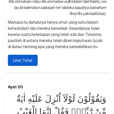
Wa mā kānan-nāsu illā ummataw wāḥidatan fakhtalafū, wa
lau lā kalimatun sabaqat mir rabbika laquḍiya bainahum
fīmā fīhi yakhtalifūn(a).
Manusia itu dahulunya hanya umat yang satu (dalam
ketauhidan), lalu mereka berselisih. Seandainya tidak
karena suatu ketetapan yang telah ada dari Tuhanmu,
pastilah di antara mereka telah diberi keputusan (azab
di dunia) tentang apa yang mereka perselisihkan itu.
Lihat Tafsir
Ayat 20
وَيَقُوْلُوْنَ لَوْلَآ اُنْزِلَ عَلَيْهِ اٰيَةٌ
مِّنْ رَّبِّهٖۚ فَقُلْ اِنَّمَا الْغَيْبُ