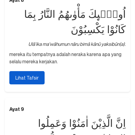
Ayat 8
اُولٰۤىِٕكَ مَأْوٰىهُمُ النَّارُ بِمَا
كَانُوْا يَكْسِبُوْنَ
Ulā'ika ma'wāhumun nāru bimā kānū yaksibūn(a).
mereka itu tempatnya adalah neraka karena apa yang
selalu mereka kerjakan.
Lihat Tafsir
Ayat 9
اِنَّ الَّذِيْنَ اٰمَنُوْا وَعَمِلُوا