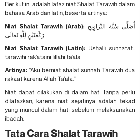
Berikut ini adalah lafaz niat Shalat Tarawih dalam
bahasa Arab dan latin, beserta artinya:
أُصَلِّي سُنَّةَ التَّرَاوِيحِ
Niat Shalat Tarawih (Arab):
رَكْعَتَيْنِ لِلَّهِ تَعَالَى
Ushalli sunnatat-
Niat Shalat Tarawih (Latin):
tarawihi rak‘ataini lillahi ta‘ala
“Aku berniat shalat sunnah Tarawih dua
Artinya:
rakaat karena Allah Ta’ala.”
Niat dapat dilakukan di dalam hati tanpa perlu
dilafazkan, karena niat sejatinya adalah tekad
yang muncul dalam hati sebelum melaksanakan
ibadah.
Tata Cara Shalat Tarawih