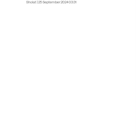
Sholat | 25 September 2024 03:31