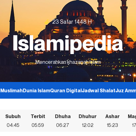
23 Safar 1448 H
Islamipedia
Mencerahkan khazanah Islam
h
Muslimah
Dunia Islam
Quran Digital
Jadwal Shalat
Juz Am
Subuh
Terbit
Dhuha
Dhuhur
Ashar
Ma
04:45
05:59
06:27
12:02
15:23
1