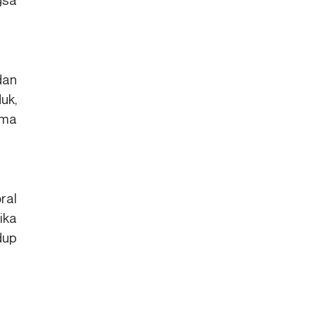
dan
uk,
ama
ral
ika
dup