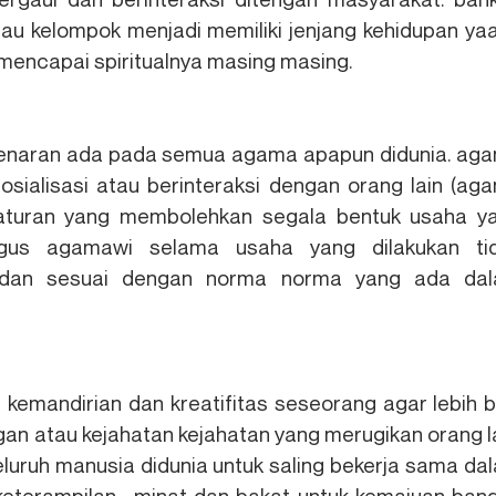
u kelompok menjadi memiliki jenjang kehidupan ya
 mencapai spiritualnya masing masing.
benaran ada pada semua agama apapun didunia. ag
sialisasi atau berinteraksi dengan orang lain (ag
aturan yang membolehkan segala bentuk usaha y
igus agamawi selama usaha yang dilakukan ti
 dan sesuai dengan norma norma yang ada da
emandirian dan kreatifitas seseorang agar lebih b
gan atau kejahatan kejahatan yang merugikan orang la
luruh manusia didunia untuk saling bekerja sama da
eterampilan , minat dan bakat untuk kemajuan ban