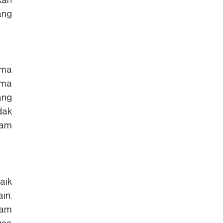
ang
ama
ama
ang
dak
lam
aik
in.
lam
gsa