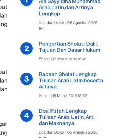
Ala Sayyidina Muhammad:
pat
Arab,Latin,dan Artinya
Lengkap
lah
Doa dan Dzikir | 06 Agustus 2025
ang
16:11
Pengertian Sholat : Dalil,
Tujuan Dan Dasar Hukum
Sholat | 17 Maret 2019 16:41
pat
Bacaan Sholat Lengkap
dan
Tulisan Arab Latin beserta
Artinya
lan
Sholat | 16 Maret 2019 18:32
Doa Iftitah Lengkap
Tulisan Arab, Latin, Arti
dan Maknanya
gar
ang
Doa dan Dzikir | 05 Agustus 2025