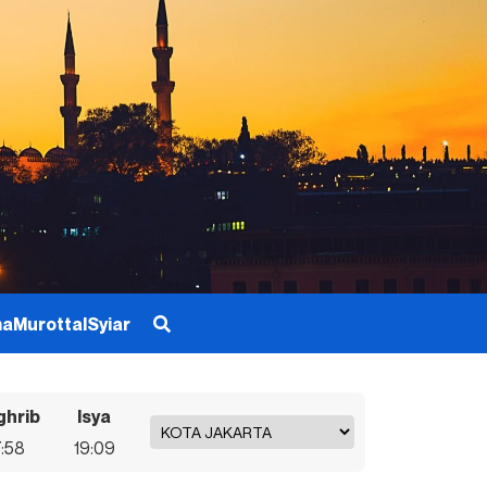
ma
Murottal
Syiar
ghrib
Isya
7:58
19:09