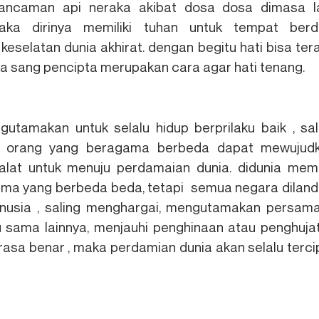
 ancaman api neraka akibat dosa dosa dimasa la
ka dirinya memiliki tuhan untuk tempat berd
elatan dunia akhirat. dengan begitu hati bisa ter
da sang pencipta merupakan cara agar hati tenang.
tamakan untuk selalu hidup berprilaku baik , sal
n orang yang beragama berbeda dapat mewujud
lat untuk menuju perdamaian dunia. didunia memil
ama yang berbeda beda, tetapi semua negara diland
anusia , saling menghargai, mengutamakan persam
tu sama lainnya, menjauhi penghinaan atau penghuja
rasa benar , maka perdamian dunia akan selalu terci