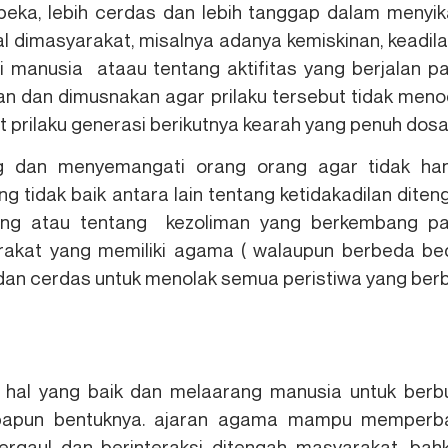
eka, lebih cerdas dan lebih tanggap dalam menyik
dimasyarakat, misalnya adanya kemiskinan, keadila
i manusia ataau tentang aktifitas yang berjalan p
kan dan dimusnakan agar prilaku tersebut tidak meno
at prilaku generasi berikutnya kearah yang penuh dosa
g dan menyemangati orang orang agar tidak ha
ng tidak baik antara lain tentang ketidakadilan diten
pang atau tentang kezoliman yang berkembang p
rakat yang memiliki agama ( walaupun berbeda be
a dan cerdas untuk menolak semua peristiwa yang ber
 hal yang baik dan melaarang manusia untuk berb
apapun bentuknya. ajaran agama mampu memperba
ergaul dan berinteraksi ditengah masyarakat. bah