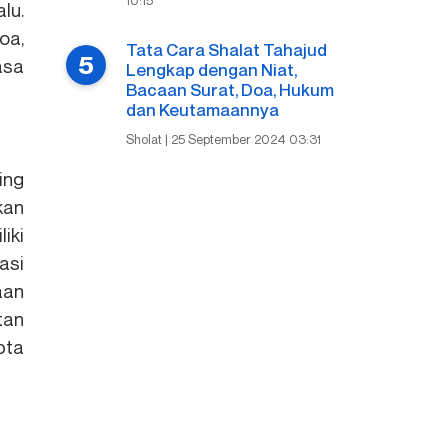
10:15
lu.
oa,
Tata Cara Shalat Tahajud
asa
Lengkap dengan Niat,
Bacaan Surat, Doa, Hukum
dan Keutamaannya
Sholat | 25 September 2024 03:31
ing
kan
iki
asi
aan
tan
pta