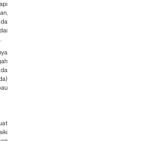
api
an,
ada
dai
.
nya
gah
ada
da)
bau
uat
iki
kan