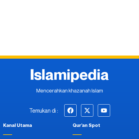
Islamipedia
Mencerahkan khazanah Islam
Temukan di :
Kanal Utama
Qur'an Spot