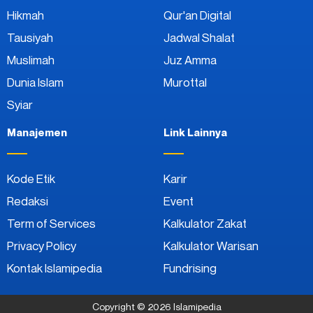
Hikmah
Qur'an Digital
Tausiyah
Jadwal Shalat
Muslimah
Juz Amma
Dunia Islam
Murottal
Syiar
Manajemen
Link Lainnya
Kode Etik
Karir
Redaksi
Event
Term of Services
Kalkulator Zakat
Privacy Policy
Kalkulator Warisan
Kontak Islamipedia
Fundrising
Copyright © 2026 Islamipedia