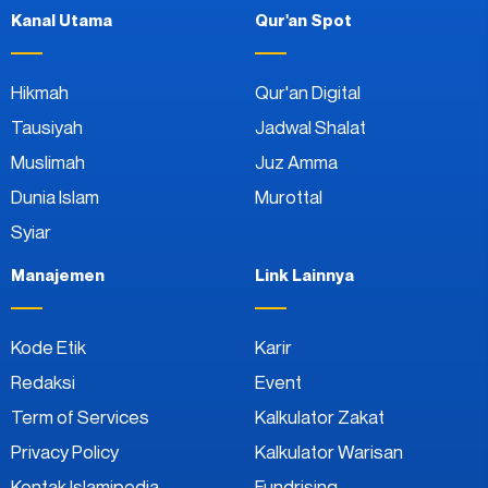
Kanal Utama
Qur'an Spot
Hikmah
Qur'an Digital
Tausiyah
Jadwal Shalat
Muslimah
Juz Amma
Dunia Islam
Murottal
Syiar
Manajemen
Link Lainnya
Kode Etik
Karir
Redaksi
Event
Term of Services
Kalkulator Zakat
Privacy Policy
Kalkulator Warisan
Kontak Islamipedia
Fundrising