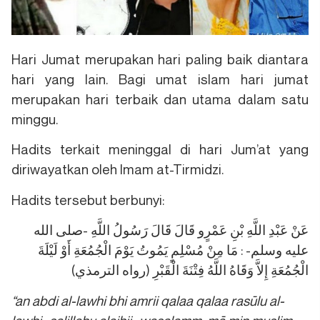
Hari Jumat merupakan hari paling baik diantara
hari yang lain. Bagi umat islam hari jumat
merupakan hari terbaik dan utama dalam satu
minggu.
Hadits terkait meninggal di hari Jum’at yang
diriwayatkan oleh Imam at-Tirmidzi.
Hadits tersebut berbunyi:
عَنْ عَبْدِ اللَّهِ بْنِ عَمْرٍو قَالَ قَالَ رَسُولُ اللَّهِ -صلى الله
عليه وسلم- : مَا مِنْ مُسْلِمٍ يَمُوتُ يَوْمَ الْجُمُعَةِ أَوْ لَيْلَةَ
الْجُمُعَةِ إِلاَّ وَقَاهُ اللَّهُ فِتْنَةَ الْقَبْرِ (رواه الترمذي)
“an abdi al-lawhi bhi amrii qalaa qalaa rasūlu al-