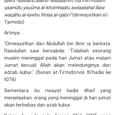
lawhi -salillahu alaihii- wasalamm: mā min muslim
yaamūtu yauūma al-khoimhaatu awlaailahal illaw
waqāhu al-lawhu fitnaa al-qabri”
(diriwayatkan at-
Tarmidzi)
Artinya:
“Diriwayatkan dari Abdullah bin ‘Amr, ia berkata:
Rasulullah saw bersabda: “Tidaklah seorang
muslim meninggal pada hari Jumat atau malam
Jumat kecuali Allah akan melindunginya dari
adzab kubur.” (Sunan at-Tirmidzi/vol. III/hadis ke
1074).
Sementara itu riwayat hadis dhaif yang
menjelaskan, orang yang meninggal di hari jumat
akan terbebas dari azab kubur.