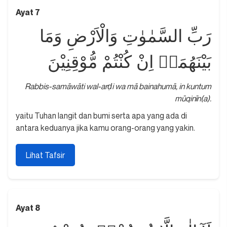
Ayat 7
رَبِّ السَّمٰوٰتِ وَالْاَرْضِ وَمَا
بَيْنَهُمَاۘ اِنْ كُنْتُمْ مُّوْقِنِيْنَ
Rabbis-samāwāti wal-arḍi wa mā bainahumā, in kuntum
mūqinīn(a).
yaitu Tuhan langit dan bumi serta apa yang ada di
antara keduanya jika kamu orang-orang yang yakin.
Lihat Tafsir
Ayat 8