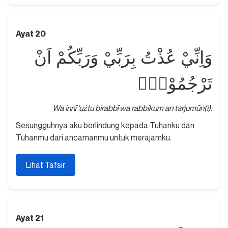
Ayat 20
وَاِنِّيْ عُذْتُ بِرَبِّيْ وَرَبِّكُمْ اَنْ
تَرْجُمُوْنِۚ
Wa innī ‘użtu birabbī wa rabbikum an tarjumūn(i).
Sesungguhnya aku berlindung kepada Tuhanku dan
Tuhanmu dari ancamanmu untuk merajamku.
Lihat Tafsir
Ayat 21