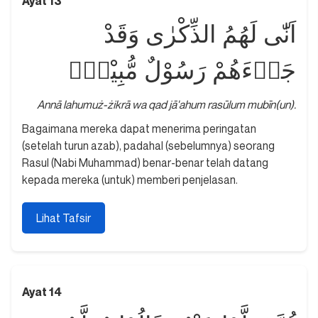
Ayat 13
اَنّٰى لَهُمُ الذِّكْرٰى وَقَدْ
جَاۤءَهُمْ رَسُوْلٌ مُّبِيْنٌۙ
Annā lahumuż-żikrā wa qad jā'ahum rasūlum mubīn(un).
Bagaimana mereka dapat menerima peringatan
(setelah turun azab), padahal (sebelumnya) seorang
Rasul (Nabi Muhammad) benar-benar telah datang
kepada mereka (untuk) memberi penjelasan.
Lihat Tafsir
Ayat 14