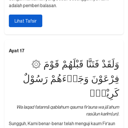
adalah pemberi balasan.
Lihat Tafsir
Ayat 17
۞ وَلَقَدْ فَتَنَّا قَبْلَهُمْ قَوْمَ
فِرْعَوْنَ وَجَاۤءَهُمْ رَسُوْلٌ
كَرِيْمٌۙ
Wa laqad fatannā qablahum qauma fir‘auna wa jā'ahum
rasūlun karīm(un).
Sungguh, Kami benar-benar telah menguji kaum Fir‘aun