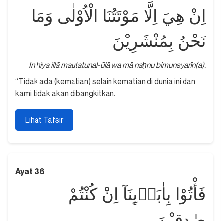
اِنْ هِيَ اِلَّا مَوْتَتُنَا الْاُوْلٰى وَمَا
نَحْنُ بِمُنْشَرِيْنَ
In hiya illā mautatunal-ūlā wa mā naḥnu bimunsyarīn(a).
“Tidak ada (kematian) selain kematian di dunia ini dan
kami tidak akan dibangkitkan.
Lihat Tafsir
Ayat 36
فَأْتُوْا بِاٰبَاۤىِٕنَآ اِنْ كُنْتُمْ
صٰدِقِيْنَ