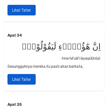
Lihat Tafsir
Ayat 34
اِنَّ هٰٓؤُلَاۤءِ لَيَقُوْلُوْنَۙ
Inna hā'ulā'i layaqūlūn(a).
Sesungguhnya mereka itu pasti akan berkata,
Lihat Tafsir
Ayat 35