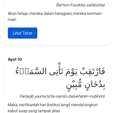
Bal hum fī syakkiy yal‘abūn(a).
Akan tetapi, mereka dalam keraguan; mereka bermain-
main.
Lihat Tafsir
Ayat 10
فَارْتَقِبْ يَوْمَ تَأْتِى السَّمَاۤءُ
بِدُخَانٍ مُّبِيْنٍ
Fartaqib yauma ta'tis-samā'u bidukhānim mubīn(in).
Maka, nantikanlah hari (ketika) langit mendatangkan
kabut asap yang tampak jelas