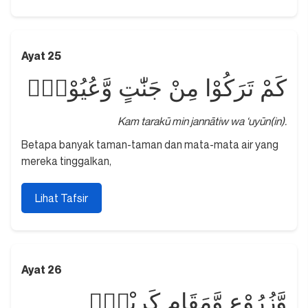
Ayat 25
كَمْ تَرَكُوْا مِنْ جَنّٰتٍ وَّعُيُوْنٍۙ
Kam tarakū min jannātiw wa ‘uyūn(in).
Betapa banyak taman-taman dan mata-mata air yang
mereka tinggalkan,
Lihat Tafsir
Ayat 26
وَّزُرُوْعٍ وَّمَقَامٍ كَرِيْمٍۙ