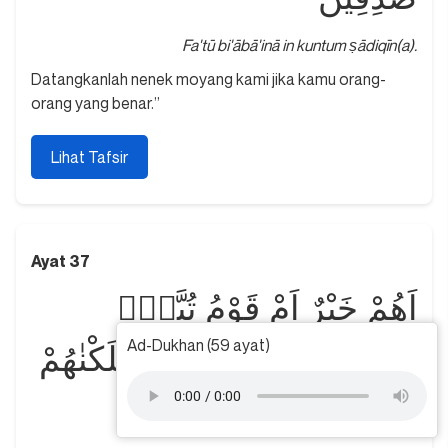
Fa'tū bi'ābā'inā in kuntum ṣādiqīn(a).
Datangkanlah nenek moyang kami jika kamu orang-
orang yang benar.”
Lihat Tafsir
Ayat 37
اَهُمْ خَيْرٌ اَمْ قَوْمُ تُبَّعٍۙ
Ad-Dukhan (59 ayat)
وَّالَّذِيْنَ مِنْ قَبْلِهِمْۗ اَهْلَكْنٰهُمْ
اِنَّهُمْ كَانُوْا مُجْرِمِيْنَ