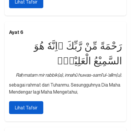
Lihat Tafsir
Ayat 6
رَحْمَةً مِّنْ رَّبِّكَ ۗاِنَّهٗ هُوَ
السَّمِيْعُ الْعَلِيْمُۗ
Raḥmatam mir rabbik(a), innahū huwas-samī‘ul-‘alīm(u).
sebagai rahmat dari Tuhanmu. Sesungguhnya Dia Maha
Mendengar lagi Maha Mengetahui,
Lihat Tafsir