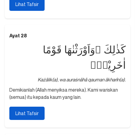
Lihat Tafsir
Ayat 28
كَذٰلِكَ ۗوَاَوْرَثْنٰهَا قَوْمًا
اٰخَرِيْنَۚ
Każālik(a), wa auraṡnāhā qauman ākharīn(a).
Demikianlah (Allah menyiksa mereka). Kami wariskan
(semua) itu kepada kaum yang lain.
Lihat Tafsir