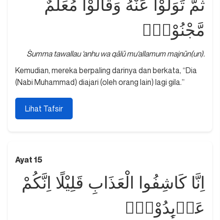
ثُمَّ تَوَلَّوْا عَنْهُ وَقَالُوْا مُعَلَّمٌ
مَّجْنُوْنٌۘ
Ṡumma tawallau ‘anhu wa qālū mu‘allamum majnūn(un).
Kemudian, mereka berpaling darinya dan berkata, “Dia
(Nabi Muhammad) diajari (oleh orang lain) lagi gila.”
Lihat Tafsir
Ayat 15
اِنَّا كَاشِفُوا الْعَذَابِ قَلِيْلًا اِنَّكُمْ
عَاۤىِٕدُوْنَۘ