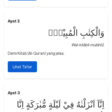
Ayat 2
وَالْكِتٰبِ الْمُبِيْنِۙ
Wal-kitābil-mubīn(i).
Demi Kitab (Al-Qur’an) yang jelas.
Lihat Tafsir
Ayat 3
اِنَّآ اَنْزَلْنٰهُ فِيْ لَيْلَةٍ مُّبٰرَكَةٍ اِنَّا