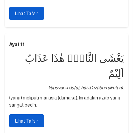
Lihat Tafsir
Ayat 11
يَغْشَى النَّاسَۗ هٰذَا عَذَابٌ
اَلِيْمٌ
Yagsyan-nās(a), hāżā ‘ażābun alīm(un).
(yang) meliputi manusia (durhaka). Ini adalah azab yang
sangat pedih.
Lihat Tafsir