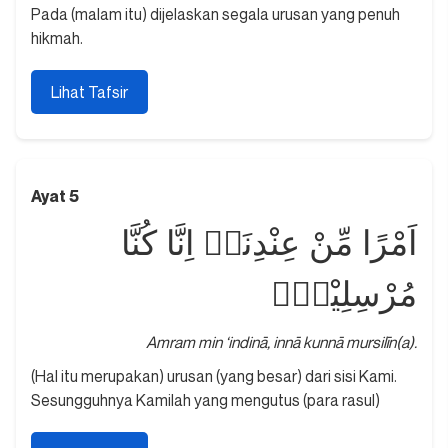
Pada (malam itu) dijelaskan segala urusan yang penuh
hikmah.
Lihat Tafsir
Ayat 5
اَمْرًا مِّنْ عِنْدِنَاۗ اِنَّا كُنَّا
مُرْسِلِيْنَۖ
Amram min ‘indinā, innā kunnā mursilīn(a).
(Hal itu merupakan) urusan (yang besar) dari sisi Kami.
Sesungguhnya Kamilah yang mengutus (para rasul)