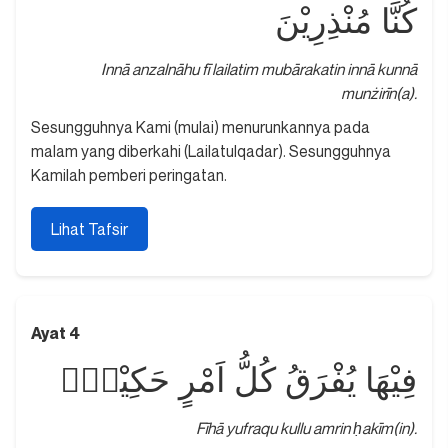
كُنَّا مُنْذِرِيْنَ
Innā anzalnāhu fī lailatim mubārakatin innā kunnā
munżirīn(a).
Sesungguhnya Kami (mulai) menurunkannya pada
malam yang diberkahi (Lailatulqadar). Sesungguhnya
Kamilah pemberi peringatan.
Lihat Tafsir
Ayat 4
فِيْهَا يُفْرَقُ كُلُّ اَمْرٍ حَكِيْمٍۙ
Fīhā yufraqu kullu amrin ḥakīm(in).