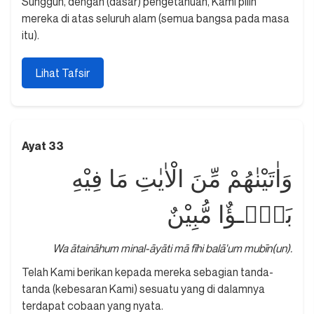
Sungguh, dengan (dasar) pengetahuan, Kami pilih
mereka di atas seluruh alam (semua bangsa pada masa
itu).
Lihat Tafsir
Ayat 33
وَاٰتَيْنٰهُمْ مِّنَ الْاٰيٰتِ مَا فِيْهِ
بَلٰۤـؤٌا مُّبِيْنٌ
Wa ātaināhum minal-āyāti mā fīhi balā'um mubīn(un).
Telah Kami berikan kepada mereka sebagian tanda-
tanda (kebesaran Kami) sesuatu yang di dalamnya
terdapat cobaan yang nyata.