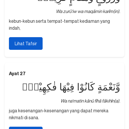
Wa zurū‘iw wa maqāmin karīm(in).
kebun-kebun serta tempat-tempat kediaman yang
indah,
Lihat Tafsir
Ayat 27
وَّنَعْمَةٍ كَانُوْا فِيْهَا فٰكِهِيْنَۙ
Wa na‘matin kānū fīhā fākihīn(a).
juga kesenangan-kesenangan yang dapat mereka
nikmati di sana.