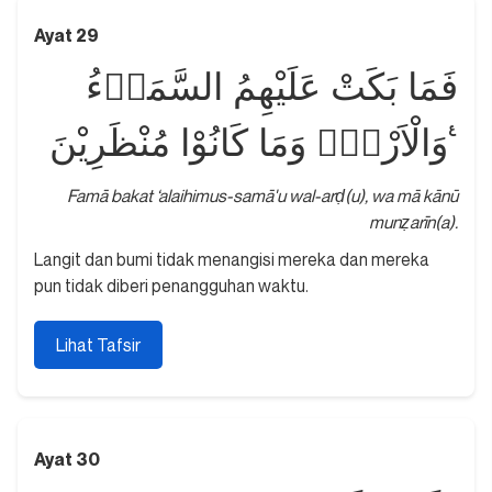
Ayat 29
فَمَا بَكَتْ عَلَيْهِمُ السَّمَاۤءُ
وَالْاَرْضُۗ وَمَا كَانُوْا مُنْظَرِيْنَ ࣖ
Famā bakat ‘alaihimus-samā'u wal-arḍ(u), wa mā kānū
munẓarīn(a).
Langit dan bumi tidak menangisi mereka dan mereka
pun tidak diberi penangguhan waktu.
Lihat Tafsir
Ayat 30