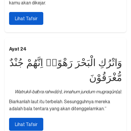
kamu akan dikejar.
Lihat Tafsir
Ayat 24
وَاتْرُكِ الْبَحْرَ رَهْوًاۗ اِنَّهُمْ جُنْدٌ
مُّغْرَقُوْنَ
Watrukil-baḥra rahwā(n), innahum jundum mugraqūn(a).
Biarkanlah laut itu terbelah. Sesungguhnya mereka
adalah bala tentara yang akan ditenggelamkan.”
Lihat Tafsir