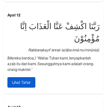
Ayat 12
رَبَّنَا اكْشِفْ عَنَّا الْعَذَابَ اِنَّا
مُؤْمِنُوْنَ
Rabbanaksyif ‘annal-‘ażāba innā mu'minūn(a).
(Mereka berdoa,) “Wahai Tuhan kami, lenyapkanlah
azab itu dari kami. Sesungguhnya kami adalah orang-
orang mukmin.”
Lihat Tafsir