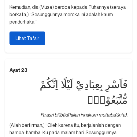
Kemudian, dia (Musa) berdoa kepada Tuhannya (seraya
berkata,) “Sesungguhnya mereka ini adalah kaum
pendurhaka.”
Lihat Tafsir
Ayat 23
فَاَسْرِ بِعِبَادِيْ لَيْلًا اِنَّكُمْ
مُّتَّبَعُوْنَۙ
Fa asri bi‘ibādī lailan innakum muttaba‘ūn(a).
(Allah berfirman,) “Oleh karena itu, berjalanlah dengan
hamba-hamba-Ku pada malam hari. Sesungguhnya