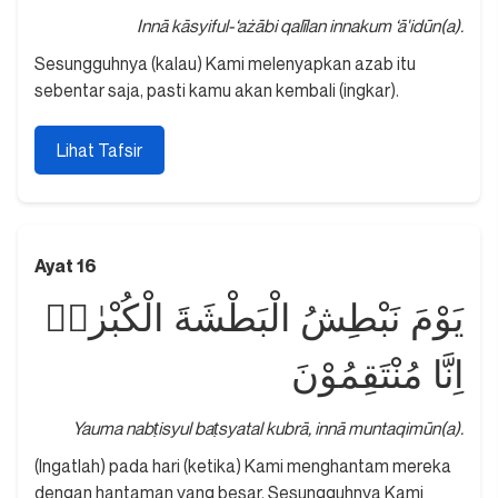
Innā kāsyiful-‘ażābi qalīlan innakum ‘ā'idūn(a).
Sesungguhnya (kalau) Kami melenyapkan azab itu
sebentar saja, pasti kamu akan kembali (ingkar).
Lihat Tafsir
Ayat 16
يَوْمَ نَبْطِشُ الْبَطْشَةَ الْكُبْرٰىۚ
اِنَّا مُنْتَقِمُوْنَ
Yauma nabṭisyul baṭsyatal kubrā, innā muntaqimūn(a).
(Ingatlah) pada hari (ketika) Kami menghantam mereka
dengan hantaman yang besar. Sesungguhnya Kami