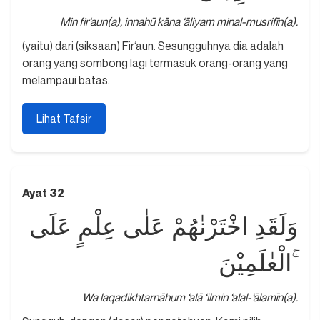
Min fir‘aun(a), innahū kāna ‘āliyam minal-musrifīn(a).
(yaitu) dari (siksaan) Fir‘aun. Sesungguhnya dia adalah
orang yang sombong lagi termasuk orang-orang yang
melampaui batas.
Lihat Tafsir
Ayat 32
وَلَقَدِ اخْتَرْنٰهُمْ عَلٰى عِلْمٍ عَلَى
الْعٰلَمِيْنَ ۚ
Wa laqadikhtarnāhum ‘alā ‘ilmin ‘alal-‘ālamīn(a).