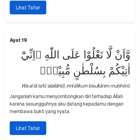
Lihat Tafsir
Ayat 19
وَّاَنْ لَّا تَعْلُوْا عَلَى اللّٰهِ ۚاِنِّيْٓ
اٰتِيْكُمْ بِسُلْطٰنٍ مُّبِيْنٍۚ
Wa al lā ta‘lū ‘alallāh(i), innī ātīkum bisulṭānim mubīn(in).
Janganlah kamu menyombongkan diri terhadap Allah
karena sesungguhnya aku datang kepadamu dengan
membawa bukti yang nyata.
Lihat Tafsir