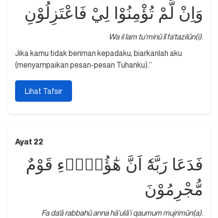
وَاِنْ لَّمْ تُؤْمِنُوْا لِيْ فَاعْتَزِلُوْنِ
Wa il lam tu'minū lī fa‘tazilūn(i).
Jika kamu tidak beriman kepadaku, biarkanlah aku
(menyampaikan pesan-pesan Tuhanku).”
Lihat Tafsir
Ayat 22
فَدَعَا رَبَّهٗٓ اَنَّ هٰٓؤُلَاۤءِ قَوْمٌ
مُّجْرِمُوْنَ
Fa da‘ā rabbahū anna hā'ulā'i qaumum mujrimūn(a).