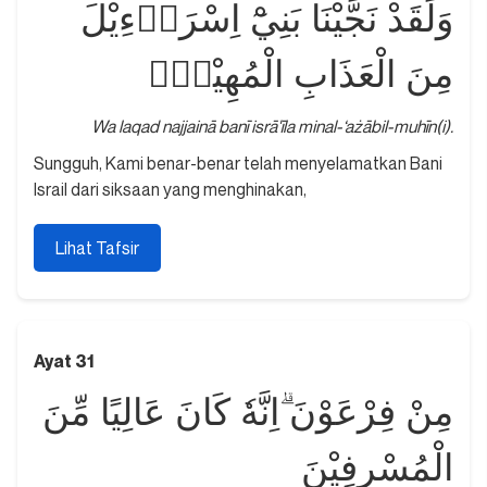
وَلَقَدْ نَجَّيْنَا بَنِيْٓ اِسْرَاۤءِيْلَ
مِنَ الْعَذَابِ الْمُهِيْنِۙ
Wa laqad najjainā banī isrā'īla minal-‘ażābil-muhīn(i).
Sungguh, Kami benar-benar telah menyelamatkan Bani
Israil dari siksaan yang menghinakan,
Lihat Tafsir
Ayat 31
مِنْ فِرْعَوْنَ ۗاِنَّهٗ كَانَ عَالِيًا مِّنَ
الْمُسْرِفِيْنَ