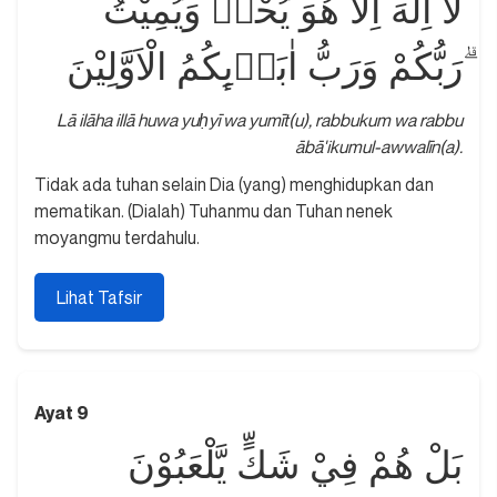
لَآ اِلٰهَ اِلَّا هُوَ يُحْيٖ وَيُمِيْتُ
ۗرَبُّكُمْ وَرَبُّ اٰبَاۤىِٕكُمُ الْاَوَّلِيْنَ
Lā ilāha illā huwa yuḥyī wa yumīt(u), rabbukum wa rabbu
ābā'ikumul-awwalīn(a).
Tidak ada tuhan selain Dia (yang) menghidupkan dan
mematikan. (Dialah) Tuhanmu dan Tuhan nenek
moyangmu terdahulu.
Lihat Tafsir
Ayat 9
بَلْ هُمْ فِيْ شَكٍّ يَّلْعَبُوْنَ