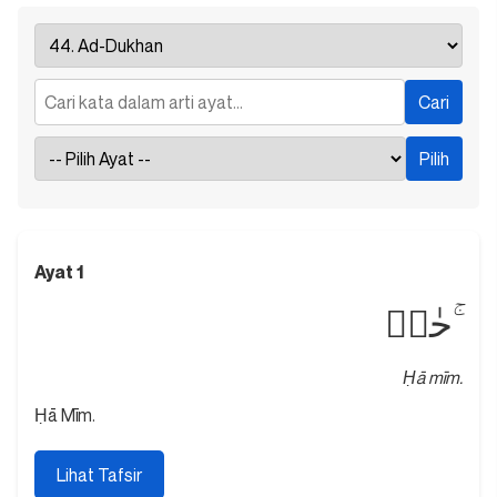
Ayat 1
حٰمۤ ۚ
Ḥā mīm.
Ḥā Mīm.
Lihat Tafsir