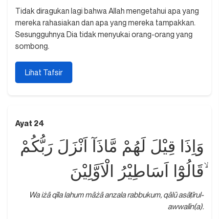
Tidak diragukan lagi bahwa Allah mengetahui apa yang
mereka rahasiakan dan apa yang mereka tampakkan.
Sesungguhnya Dia tidak menyukai orang-orang yang
sombong.
Lihat Tafsir
Ayat 24
وَاِذَا قِيْلَ لَهُمْ مَّاذَآ اَنْزَلَ رَبُّكُمْ
ۙقَالُوْٓا اَسَاطِيْرُ الْاَوَّلِيْنَ
Wa iżā qīla lahum māżā anzala rabbukum, qālū asāṭīrul-
awwalīn(a).