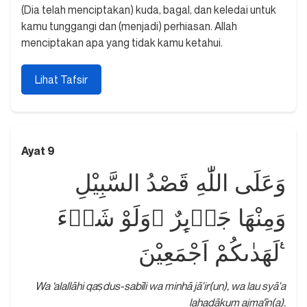
(Dia telah menciptakan) kuda, bagal, dan keledai untuk
kamu tunggangi dan (menjadi) perhiasan. Allah
menciptakan apa yang tidak kamu ketahui.
Lihat Tafsir
Ayat 9
وَعَلَى اللّٰهِ قَصْدُ السَّبِيْلِ
وَمِنْهَا جَاۤىِٕرٌ ۗوَلَوْ شَاۤءَ
لَهَدٰىكُمْ اَجْمَعِيْنَ ࣖ
Wa ‘alallāhi qaṣdus-sabīli wa minhā jā'ir(un), wa lau syā'a
lahadākum ajma‘īn(a).