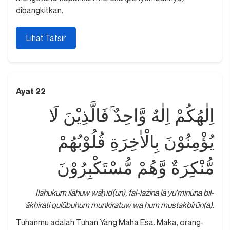
dibangkitkan.
Lihat Tafsir
Ayat 22
اِلٰهُكُمْ اِلٰهٌ وَّاحِدٌ ۚفَالَّذِيْنَ لَا
يُؤْمِنُوْنَ بِالْاٰخِرَةِ قُلُوْبُهُمْ
مُّنْكِرَةٌ وَّهُمْ مُّسْتَكْبِرُوْنَ
Ilāhukum ilāhuw wāḥid(un), fal-lażīna lā yu'minūna bil-
ākhirati qulūbuhum munkiratuw wa hum mustakbirūn(a).
Tuhanmu adalah Tuhan Yang Maha Esa. Maka, orang-