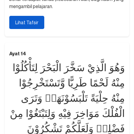
mengambil pelajaran.
Lihat Tafsir
Ayat 14
وَهُوَ الَّذِيْ سَخَّرَ الْبَحْرَ لِتَأْكُلُوْا
مِنْهُ لَحْمًا طَرِيًّا وَّتَسْتَخْرِجُوْا
مِنْهُ حِلْيَةً تَلْبَسُوْنَهَاۚ وَتَرَى
الْفُلْكَ مَوَاخِرَ فِيْهِ وَلِتَبْتَغُوْا مِنْ
فَضْلِهٖ وَلَعَلَّكُمْ تَشْكُرُوْنَ