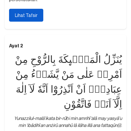
Lihat Tafsir
Ayat 2
يُنَزِّلُ الْمَلٰۤىِٕكَةَ بِالرُّوْحِ مِنْ
اَمْرِهٖ عَلٰى مَنْ يَّشَاۤءُ مِنْ
عِبَادِهٖٓ اَنْ اَنْذِرُوْٓا اَنَّهٗ لَآ اِلٰهَ
اِلَّآ اَنَا۠ فَاتَّقُوْنِ
Yunazzilul-malā'ikata bir-rūḥi min amrihī ‘alā may yasyā'u
min ‘ibādihī an anżirū annahū lā ilāha illā ana fattaqūn(i).