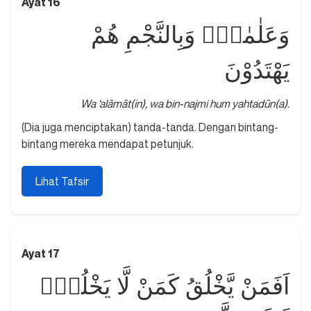
Ayat 16
وَعَلٰمٰتٍۗ وَبِالنَّجْمِ هُمْ
يَهْتَدُوْنَ
Wa ‘alāmāt(in), wa bin-najmi hum yahtadūn(a).
(Dia juga menciptakan) tanda-tanda. Dengan bintang-
bintang mereka mendapat petunjuk.
Lihat Tafsir
Ayat 17
اَفَمَنْ يَّخْلُقُ كَمَنْ لَّا يَخْلُقُۗ