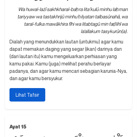
Wa huwal-lażī sakhkharal-baḥra lita'kulū minhu laḥman
ṭariyyaw wa tastakhrijū minhu ḥilyatan talbasūnahā, wa
taral-fulka mawākhira fīhi wa litabtagū min faḍlihī wa
la‘allakum tasykurūn(a).
Dialah yang menundukkan lautan (untukmu) agar kamu
dapat memakan daging yang segar (ikan) darinya dan
(dari lautan itu) kamu mengeluarkan perhiasan yang
kamu pakai. Kamu (juga) melihat perahu berlayar
padanya, dan agar kamu mencari sebagian karunia-Nya,
dan agar kamu bersyukur.
Lihat Tafsir
Ayat 15