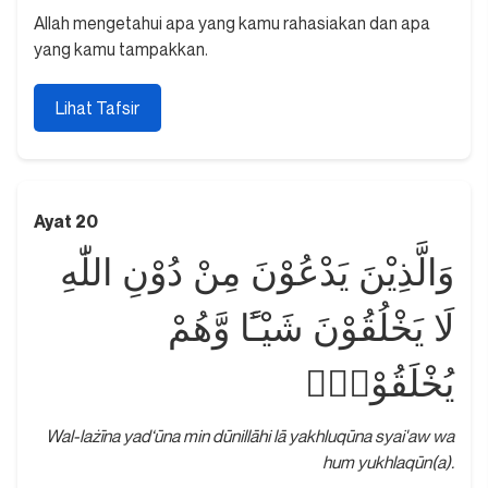
Allah mengetahui apa yang kamu rahasiakan dan apa
yang kamu tampakkan.
Lihat Tafsir
Ayat 20
وَالَّذِيْنَ يَدْعُوْنَ مِنْ دُوْنِ اللّٰهِ
لَا يَخْلُقُوْنَ شَيْـًٔا وَّهُمْ
يُخْلَقُوْنَۗ
Wal-lażīna yad‘ūna min dūnillāhi lā yakhluqūna syai'aw wa
hum yukhlaqūn(a).