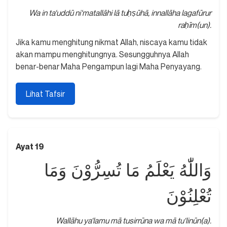
Wa in ta‘uddū ni‘matallāhi lā tuḥṣūhā, innallāha lagafūrur
raḥīm(un).
Jika kamu menghitung nikmat Allah, niscaya kamu tidak
akan mampu menghitungnya. Sesungguhnya Allah
benar-benar Maha Pengampun lagi Maha Penyayang.
Lihat Tafsir
Ayat 19
وَاللّٰهُ يَعْلَمُ مَا تُسِرُّوْنَ وَمَا
تُعْلِنُوْنَ
Wallāhu ya‘lamu mā tusirrūna wa mā tu‘linūn(a).