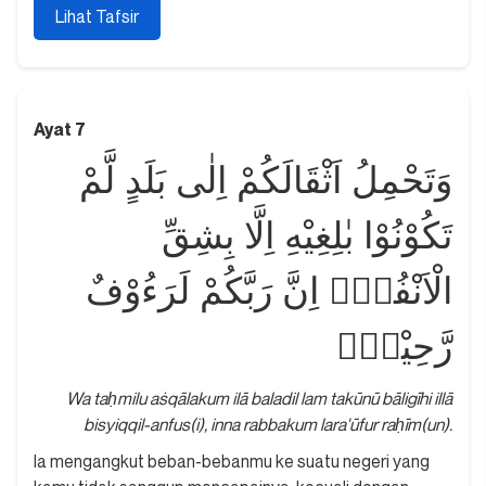
Lihat Tafsir
Ayat 7
وَتَحْمِلُ اَثْقَالَكُمْ اِلٰى بَلَدٍ لَّمْ
تَكُوْنُوْا بٰلِغِيْهِ اِلَّا بِشِقِّ
الْاَنْفُسِۗ اِنَّ رَبَّكُمْ لَرَءُوْفٌ
رَّحِيْمٌۙ
Wa taḥmilu aṡqālakum ilā baladil lam takūnū bāligīhi illā
bisyiqqil-anfus(i), inna rabbakum lara'ūfur raḥīm(un).
Ia mengangkut beban-bebanmu ke suatu negeri yang