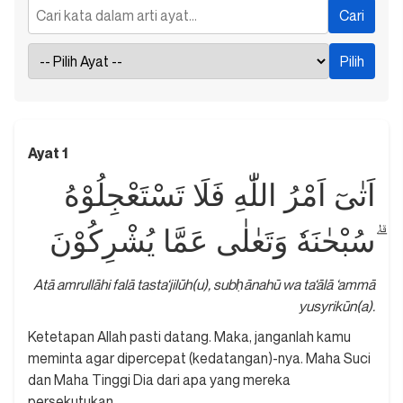
Ayat 1
اَتٰىٓ اَمْرُ اللّٰهِ فَلَا تَسْتَعْجِلُوْهُ
ۗسُبْحٰنَهٗ وَتَعٰلٰى عَمَّا يُشْرِكُوْنَ
Atā amrullāhi falā tasta‘jilūh(u), subḥānahū wa ta‘ālā ‘ammā
yusyrikūn(a).
Ketetapan Allah pasti datang. Maka, janganlah kamu
meminta agar dipercepat (kedatangan)-nya. Maha Suci
dan Maha Tinggi Dia dari apa yang mereka
persekutukan.