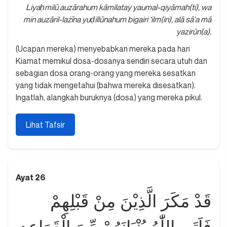
Liyaḥmilū auzārahum kāmilatay yaumal-qiyāmah(ti), wa
min auzāril-lażīna yuḍillūnahum bigairi ‘ilm(in), alā sā'a mā
yazirūn(a).
(Ucapan mereka) menyebabkan mereka pada hari
Kiamat memikul dosa-dosanya sendiri secara utuh dan
sebagian dosa orang-orang yang mereka sesatkan
yang tidak mengetahui (bahwa mereka disesatkan).
Ingatlah, alangkah buruknya (dosa) yang mereka pikul.
Lihat Tafsir
Ayat 26
قَدْ مَكَرَ الَّذِيْنَ مِنْ قَبْلِهِمْ