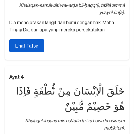
Khalaqas-samāwāti wal-arḍa bil-ḥaqq(i), ta‘ālā ‘ammā
yusyrikūn(a).
Dia menciptakan langit dan bumi dengan hak. Maha
Tinggi Dia dari apa yang mereka persekutukan.
Lihat Tafsir
Ayat 4
خَلَقَ الْاِنْسَانَ مِنْ نُّطْفَةٍ فَاِذَا
هُوَ خَصِيْمٌ مُّبِيْنٌ
Khalaqal-insāna min nuṭfatin fa iżā huwa khaṣīmum
mubīn(un).