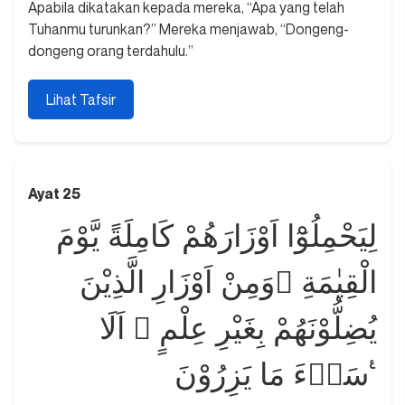
Apabila dikatakan kepada mereka, “Apa yang telah
Tuhanmu turunkan?” Mereka menjawab, “Dongeng-
dongeng orang terdahulu.”
Lihat Tafsir
Ayat 25
لِيَحْمِلُوْٓا اَوْزَارَهُمْ كَامِلَةً يَّوْمَ
الْقِيٰمَةِ ۙوَمِنْ اَوْزَارِ الَّذِيْنَ
يُضِلُّوْنَهُمْ بِغَيْرِ عِلْمٍ ۗ اَلَا
سَاۤءَ مَا يَزِرُوْنَ ࣖ