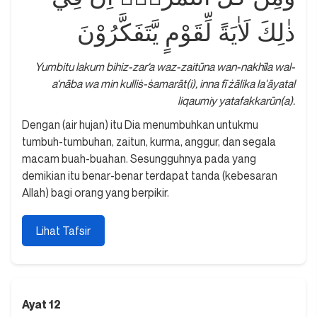
ذٰلِكَ لَاٰيَةً لِّقَوْمٍ يَّتَفَكَّرُوْنَ
Yumbitu lakum bihiz-zar‘a waz-zaitūna wan-nakhīla wal-
a‘nāba wa min kulliṡ-ṡamarāt(i), inna fī żālika la'āyatal
liqaumiy yatafakkarūn(a).
Dengan (air hujan) itu Dia menumbuhkan untukmu
tumbuh-tumbuhan, zaitun, kurma, anggur, dan segala
macam buah-buahan. Sesungguhnya pada yang
demikian itu benar-benar terdapat tanda (kebesaran
Allah) bagi orang yang berpikir.
Lihat Tafsir
Ayat 12