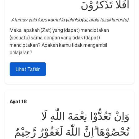
اَفَلَا تَذَكَّرُوْنَ
Afamay yakhluqu kamal lā yakhluq(u), afalā tażakkarūn(a).
Maka, apakah (Zat) yang (dapat) menciptakan
(sesuatu) sama dengan yang tidak (dapat)
menciptakan? Apakah kamu tidak mengambil
pelajaran?
Lihat Tafsir
Ayat 18
وَاِنْ تَعُدُّوْا نِعْمَةَ اللّٰهِ لَا
تُحْصُوْهَا ۗاِنَّ اللّٰهَ لَغَفُوْرٌ رَّحِيْمٌ