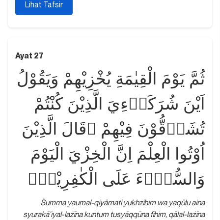
Lihat Tafsir
Ayat 27
ثُمَّ يَوْمَ الْقِيٰمَةِ يُخْزِيْهِمْ وَيَقُوْلُ
اَيْنَ شُرَكَاۤءِيَ الَّذِيْنَ كُنْتُمْ
تُشَاۤقُّوْنَ فِيْهِمْ ۗقَالَ الَّذِيْنَ
اُوْتُوا الْعِلْمَ اِنَّ الْخِزْيَ الْيَوْمَ
وَالسُّوْۤءَ عَلَى الْكٰفِرِيْنَۙ
Ṡumma yaumal-qiyāmati yukhzīhim wa yaqūlu aina
syurakā'iyal-lażīna kuntum tusyāqqūna fīhim, qālal-lażīna