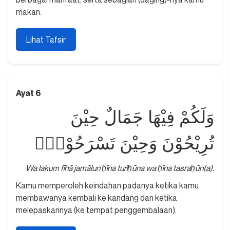
makan.
Lihat Tafsir
Ayat 6
وَلَكُمْ فِيْهَا جَمَالٌ حِيْنَ
تُرِيْحُوْنَ وَحِيْنَ تَسْرَحُوْنَۖ
Wa lakum fīhā jamālun ḥīna turīḥūna wa ḥīna tasraḥūn(a).
Kamu memperoleh keindahan padanya ketika kamu
membawanya kembali ke kandang dan ketika
melepaskannya (ke tempat penggembalaan).