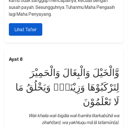
kamu tidak sanggup mencapainya, kecuali dengan
susah payah. Sesungguhnya Tuhanmu Maha Pengasih
lagi Maha Penyayang.
Lihat Tafsir
Ayat 8
وَّالْخَيْلَ وَالْبِغَالَ وَالْحَمِيْرَ
لِتَرْكَبُوْهَا وَزِيْنَةًۗ وَيَخْلُقُ مَا
لَا تَعْلَمُوْنَ
Wal-khaila wal-bigāla wal-ḥamīra litarkabūhā wa
zīnah(tan), wa yakhluqu mā lā ta‘lamūn(a).