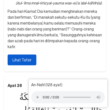
ūtul-‘ilma innal-khizyal-yauma was-sū'a ‘alal-kāfirīn(a).
Pada hari Kiamat Dia kemudian menghinakan mereka
dan berfirman, “Di manakah sekutu-sekutu-Ku itu (yang
karena membelanya) kamu selalu memusuhi mereka
(nabi-nabi dan orang yang beriman)?” Orang-orang
yang dianugerahi ilmu berkata, “Sesungguhnya kehinaan
dan azab pada hari ini ditimpakan kepada orang-orang
kafir.
Lihat Tafsir
An-Nahl (128 ayat)
Ayat 28
الَّذِيْنَ تَتَوَفّٰىهُمُ الْمَلٰۤىِٕكَةُ
ظَالِمِيْٓ اَنْفُسِهِمْ ۖفَاَلْقَوُا