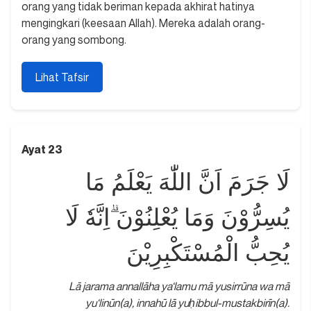
orang yang tidak beriman kepada akhirat hatinya
mengingkari (keesaan Allah). Mereka adalah orang-
orang yang sombong.
Lihat Tafsir
Ayat 23
لَا جَرَمَ اَنَّ اللّٰهَ يَعْلَمُ مَا
يُسِرُّوْنَ وَمَا يُعْلِنُوْنَ ۗاِنَّهٗ لَا
يُحِبُّ الْمُسْتَكْبِرِيْنَ
Lā jarama annallāha ya‘lamu mā yusirrūna wa mā
yu‘linūn(a), innahū lā yuḥibbul-mustakbirīn(a).